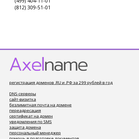
(499) 404-11-01
(812) 309-51-01
регистрация доменов .RU и .РФ за 299 рублей в год
DNS-серверы
сайт-визитка
безлимитная почта на домене
переадресация
сертификат на домен
уведомления по SMS
защита домена
персональный менеджер
помощь в подготовке документов